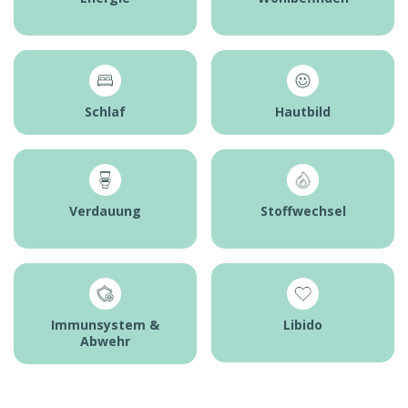
Schlaf
Hautbild
Verdauung
Stoffwechsel
Immunsystem &
Libido
Abwehr